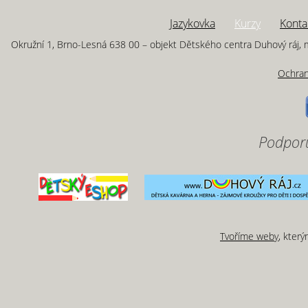
Jazykovka
Kurzy
Konta
Okružní 1, Brno-Lesná 638 00 – objekt Dětského centra Duhový ráj, m
Ochran
Podporu
Tvoříme weby
, kter