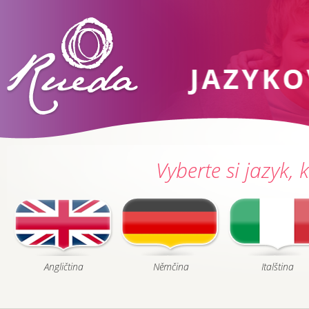
Vyberte si jazyk, k
Angličtina
Němčina
Italština