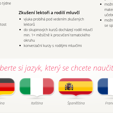
o týdne
možno
mate
Zkušení lektoři a rodilí mluvčí
učeb
výuka probíhá pod vedením zkušených
možno
tost
lektorů
se sp
do skupinových kurzů docházejí rodilí mluvčí
min. 1× měsíčně k procvičení tematického
okruhu
konverzační kurzy s rodilými mluvčími
berte si jazyk, který se chcete naučit 
ina
Italština
Španělština
Fran