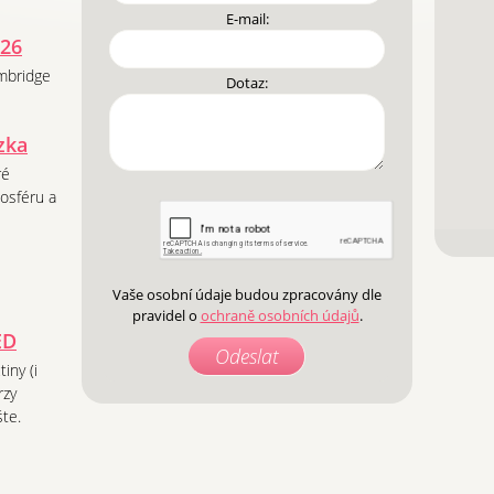
E-mail:
026
mbridge
Dotaz:
zka
ré
osféru a
Vaše osobní údaje budou zpracovány dle
pravidel o
ochraně osobních údajů
.
ED
iny (i
rzy
šte.
,