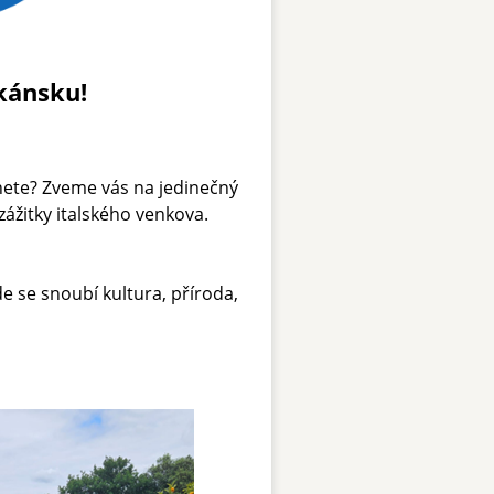
skánsku!
enete? Zveme vás na jedinečný
zážitky italského venkova.
de se snoubí kultura, příroda,