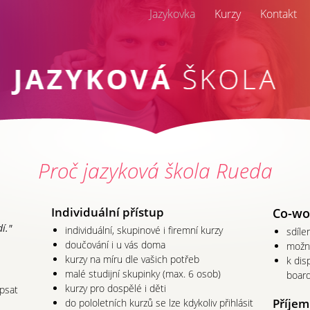
Jazykovka
Kurzy
Kontakt
Proč jazyková škola Rueda
Individuální přístup
Co-wo
í."
individuální, skupinové i firemní kurzy
sdíle
doučování i u vás doma
možno
kurzy na míru dle vašich potřeb
k dis
malé studijní skupinky (max. 6 osob)
boar
kurzy pro dospělé i děti
apsat
Příjem
do pololetních kurzů se lze kdykoliv přihlásit