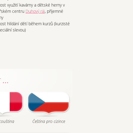
st využití kavárny a dětské herny v
řském centru
Duhový ráj
, příjemné
ny
st hlídání dětí během kurzů (kurzisté
eciální slevou)
...
couština
Čeština pro cizince