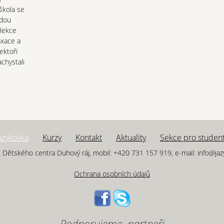
škola se
udou
 lekce
axace a
ektoři
achystali
azykovka
Kurzy
Kontakt
Aktuality
Sekce pro studen
 Dětského centra Duhový ráj, mobil: +420 731 157 919, e-mail: info@ja
Ochrana osobních údajů
Podporujeme, partneři