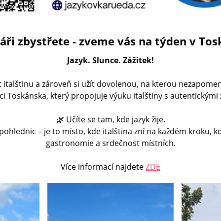
náři zbystřete - zveme vás na týden v To
Jazyk. Slunce. Zážitek!
t italštinu a zároveň si užít dovolenou, na kterou nezapom
dci Toskánska, který propojuje výuku italštiny s autentickými 
🌿 Učíte se tam, kde jazyk žije.
 pohlednic – je to místo, kde italština zní na každém kroku, k
gastronomie a srdečnost místních.
Více informací najdete
ZDE