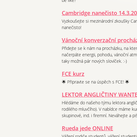
be like?
Cambridge nanečisto 14.3.2
Vyzkoušejte si mezinárodní zkoušky Ca
nanečisto!
Vánoční konverzační prochá
Přidejte se k nám na procházku, na kte
načerpáte energii, pohodu, vánoční atm
taky možná pár nových slovíček. :-)
FCE kurz
🌟 Připravte se na úspěch s FCE! 🌟
LEKTOR ANGLIČTINY WANT
Hlédáme do našeho týmu lektora angličt
rodilého mluvčího). V nabídce máme ku
skupinové, ind. i firemní. Neváhejte a pi
Rueda jede ONLINE
Vážení rodiče studentů, vážení studenti