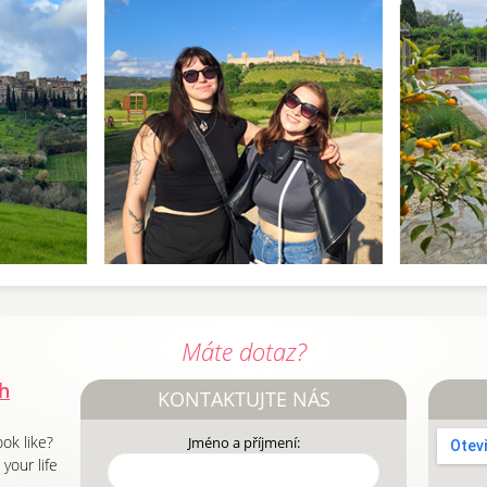
Máte dotaz?
h
KONTAKTUJTE NÁS
ook like?
Jméno a příjmení:
your life