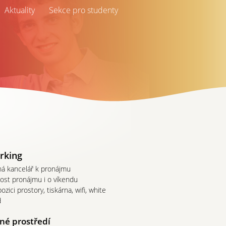
Aktuality
Sekce pro studenty
rking
ná kancelář k pronájmu
st pronájmu i o víkendu
pozici prostory, tiskárna, wifi, white
d
né prostředí