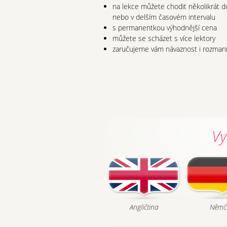
na lekce můžete chodit několikrát d
nebo v delším časovém intervalu
s permanentkou výhodnější cena
můžete se scházet s více lektory
zaručujeme vám návaznost i rozmani
Vy
Angličtina
Němč