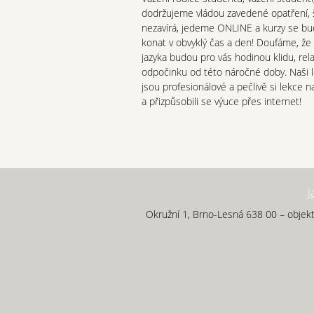
dodržujeme vládou zavedené opatření, 
nezavírá, jedeme ONLINE a kurzy se b
konat v obvyklý čas a den! Doufáme, že
jazyka budou pro vás hodinou klidu, rel
odpočinku od této náročné doby. Naši l
jsou profesionálové a pečlivě si lekce n
a přizpůsobili se výuce přes internet!
J
Okružní 1, Brno-Lesná 638 00 – objekt