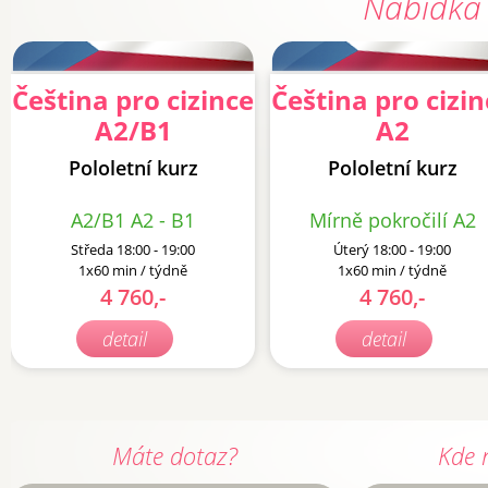
Nabídka 
Čeština pro cizince
Čeština pro cizin
A2/B1
A2
Pololetní kurz
Pololetní kurz
A2/B1 A2 - B1
Mírně pokročilí A2
Středa 18:00 - 19:00
Úterý 18:00 - 19:00
1x60 min / týdně
1x60 min / týdně
4 760,-
4 760,-
detail
detail
Máte dotaz?
Kde 