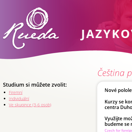
Čeština p
Studium si můžete zvolit:
Nové polole
Firemní
Individuální
Kurzy se ko
Ve skupince (3-6 osob)
centra Duho
Využijte mož
budeme se n
Czech for forei