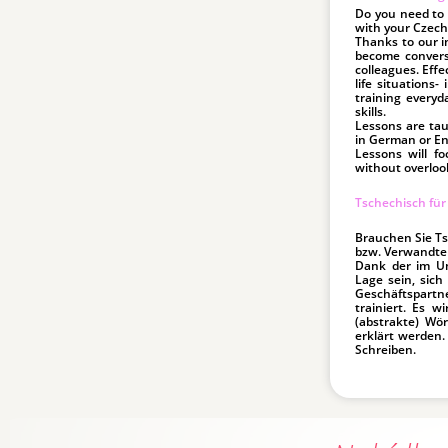
Do you need to 
with your Czec
Thanks to our i
become convers
colleagues. Effe
life situations-
training everyd
skills.
Lessons are tau
in German or Eng
Lessons will fo
without overloo
Tschechisch für
Brauchen Sie Ts
bzw. Verwandte
Dank der im Un
Lage sein, sic
Geschäftspartn
trainiert. Es w
(abstrakte) Wör
erklärt werden.
Schreiben.