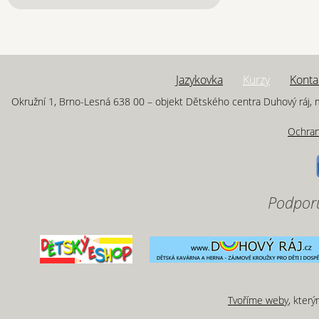
Jazykovka
Kurzy
Konta
Okružní 1, Brno-Lesná 638 00 – objekt Dětského centra Duhový ráj, m
Ochran
Podporu
Tvoříme weby
, kter