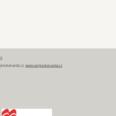
ty
zykovkarueda.cz,
www.jazykovkarueda.cz