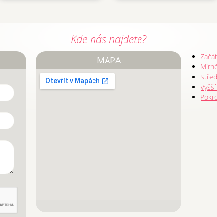
Kde nás najdete?
Začát
MAPA
Mírně
Střed
Vyšší
Pokro