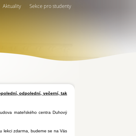
Aktuality
Sekce pro studenty
polední, odpolední, večerní, tak
(budova mateřského centra Duhový
u lekci
zdarma
, budeme se na Vás