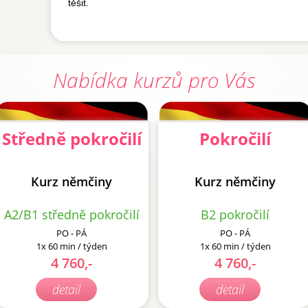
těšit.
Nabídka kurzů pro Vás
Středně pokročilí
Pokročilí
Kurz němčiny
Kurz němčiny
A2/B1 středně pokročilí
B2 pokročilí
PO - PÁ
PO - PÁ
1x 60 min / týden
1x 60 min / týden
4 760,-
4 760,-
detail
detail