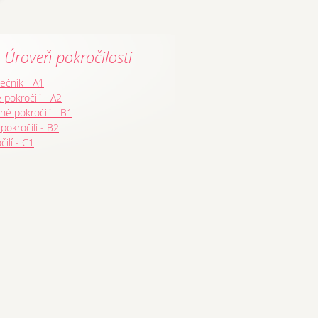
Úroveň pokročilosti
ečník - A1
 pokročilí - A2
ně pokročilí - B1
 pokročilí - B2
čilí - C1