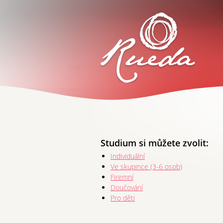
Studium si můžete zvolit:
Individuální
Ve skupince (3-6 osob)
Firemní
Doučování
Pro děti