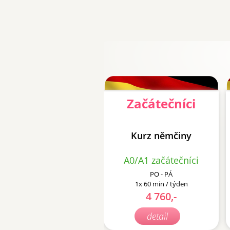
Začátečníci
Kurz němčiny
A0/A1 začátečníci
PO - PÁ
1x 60 min / týden
4 760,-
detail