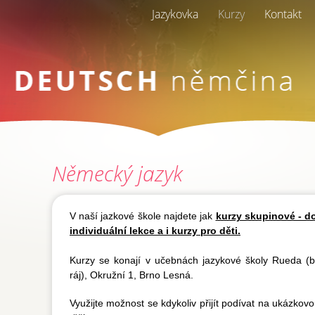
Jazykovka
Kurzy
Kontakt
Německý jazyk
V naší jazkové škole najdete jak
kurzy skupinové - do
individuální lekce a i kurzy pro děti.
Kurzy se konají v učebnách jazykové školy Rueda 
ráj), Okružní 1, Brno Lesná.
Využijte možnost se kdykoliv přijít podívat na ukázkovo