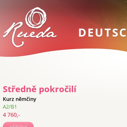
Středně pokročilí
Kurz němčiny
A2/B1
4 760,-
přihlásit