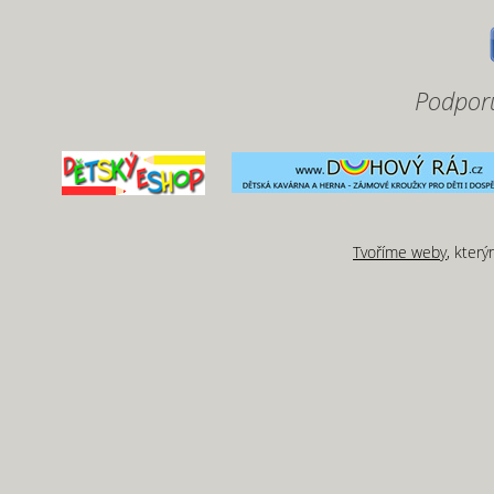
Podporu
Tvoříme weby
, kter