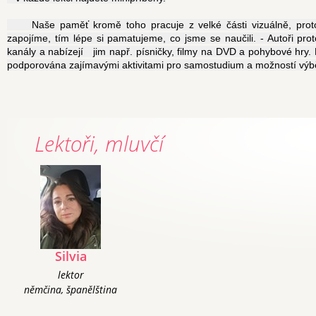
	Naše paměť kromě toho pracuje z velké části vizuálně, proto najdete v každé lekci na pokračování obrázkový lexikon. Čím více smyslů 
zapojíme, tím lépe si pamatujeme, co jsme se naučili. - Autoři prot
kanály a nabízejí   jim např. písničky, filmy na DVD a pohybové hry. 
podporována zajímavými aktivitami pro samostudium a možností výbě
Lektoři, mluvčí
Silvia
lektor
němčina, španělština