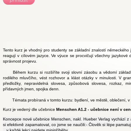
Tento kurz je vhodný pro studenty se základní znalostí německého j
reagují v cílovém jazyce. Ve výuce se procvičují všechny jazykové d
správnost projevu.
	Během kurzu si rozšíříte svoji slovní zásobu a vědomí základních gramatických jevů. Budete schopni porozumět hlavním bodům promluvy 
rodilého mluvčího, vést rozhovor a klást otázky v minulosti. V gr
předložky, nepravidelná slovesa, způsobová slovesa, rozkaz, mi
přídavných jmen, spojka denn.
	Témata probíraná v tomto kurzu: bydlení, ve městě, oblečení, v h
Kurz je vedený dle učebnice 
Menschen A1.2 - učebnice není v ce
Koncepce nové učebnice Menschen, nakl. Hueber Verlag vychází z ak
si efektivně zapamatovat, co jsme se naučili:- Člověk si lépe pamatuj
   v každé lekci najdete minipříběhy.